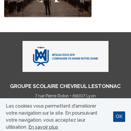
GROUPE SCOLAIRE CHEVREUL LESTONNAC
7 rue Pierre Robin • 69007 Lyon
Tél : 04 28 00 01 40
Les cookies vous permettent d'améliorer
votre navigation sur le site. En poursuivant
OK
votre navigation, vous acceptez leur
MENTIONS LÉGALES
|
CONTACT
utilisation.
En savoir plus